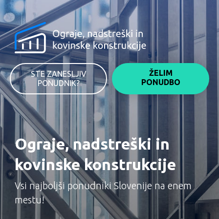
ŽELIM
STE ZANESLJIV
PONUDBO
PONUDNIK?
Ograje, nadstreški in
kovinske konstrukcije
Vsi najboljši ponudniki Slovenije na enem
mestu!