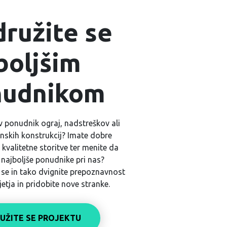
družite se
boljšim
nudnikom
iv ponudnik ograj, nadstreškov ali
inskih konstrukcij? Imate dobre
 kvalitetne storitve ter menite da
najboljše ponudnike pri nas?
 se in tako dvignite prepoznavnost
etja in pridobite nove stranke.
RUŽITE SE PROJEKTU