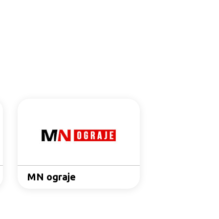
Metal profil
MN ograje