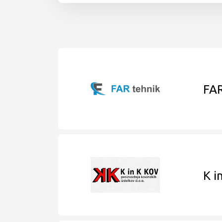
FAR
K i