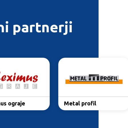
i partnerji
Kov
us ograje
Reximus ograje
Metal profil