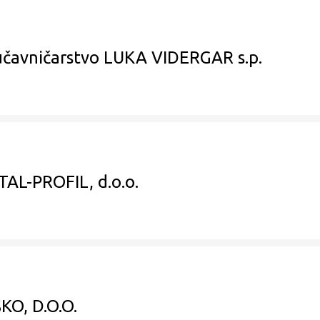
učavničarstvo LUKA VIDERGAR s.p.
AL-PROFIL, d.o.o.
KO, D.O.O.