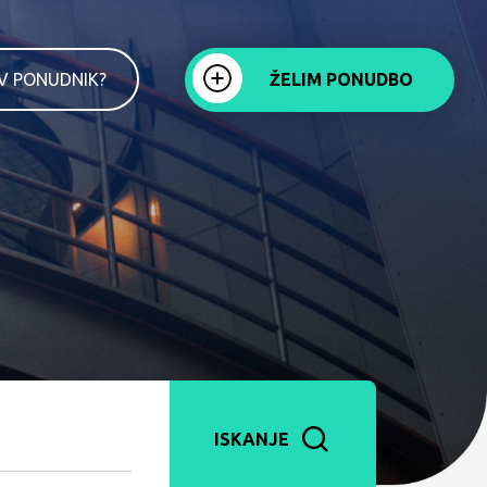
IV PONUDNIK?
ŽELIM PONUDBO
ISKANJE