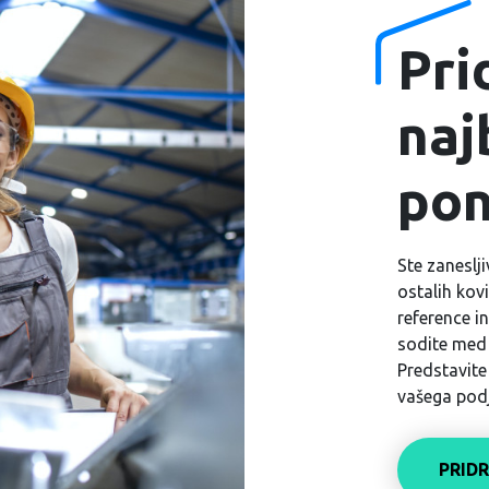
Pri
naj
po
Ste zaneslj
ostalih kov
reference in
sodite med 
Predstavite
vašega podj
PRID