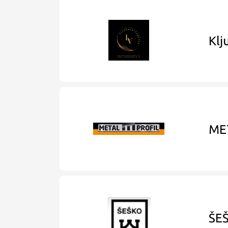
Klj
MET
ŠEŠ