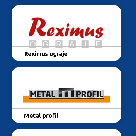
K in Kov
Reximus ograje
Reximus ograje
Metal profil