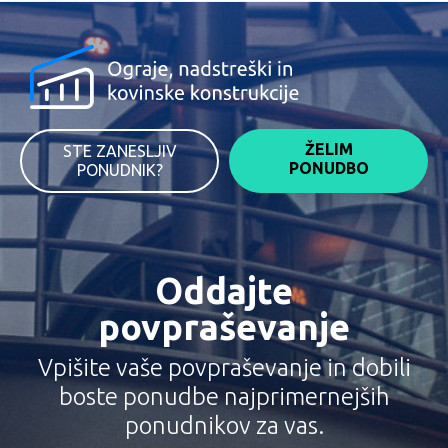
ŽELIM
STE ZANESLJIV
PONUDBO
PONUDNIK?
Oddajte
povpraševanje
Vpišite vaše povpraševanje in dobili
boste ponudbe najprimernejših
ponudnikov za vas.