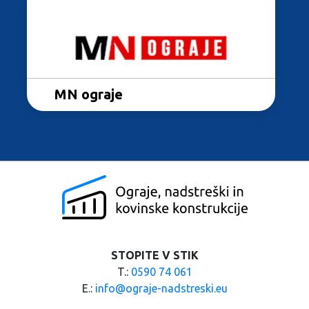
Metal profil
MN ograje
STOPITE V STIK
T.:
0590 74 061
E.:
info@ograje-nadstreski.eu