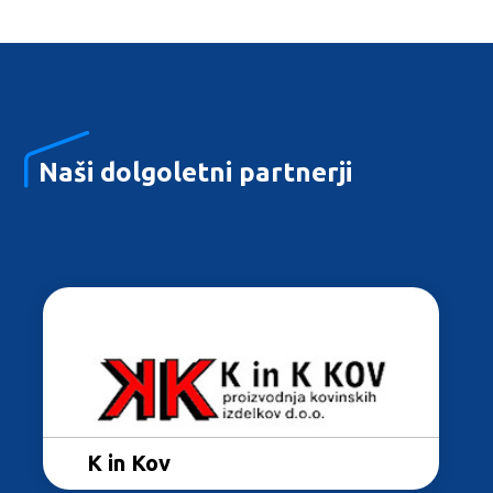
Naši dolgoletni partnerji
MN ograje
K in Kov