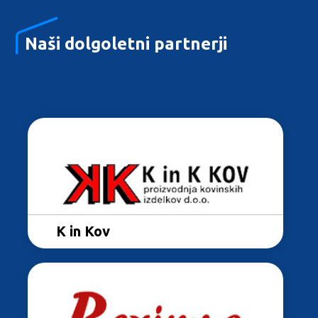
Naši dolgoletni partnerji
MN ograje
K in Kov