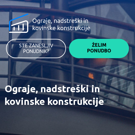
ŽELIM
STE ZANESLJIV
PONUDBO
PONUDNIK?
Ograje, nadstreški in
kovinske konstrukcije