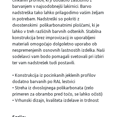
cinkanih profilov, ki ji dodatno zaščitimo z
barvanjem v najsodobnejši lakirnici. Barvo
nadstreška tako lahko prilagodimo vašim željam
in potrebam. Nadstreški so pokriti z
dvostenskimi polikarbonatnimi ploščami, ki je
lahko v treh različnih barvnih odtenkih. Stabilna
konstrukcija brez improvizacij in uporabljeni
materiali omogočajo dolgoletno uporabo ob
nespremenjenih osnovnih lastnostih izdelka. Naši
sodelavci vam bodo pomagali svetovali pri izbiri
ter vam nadstrešek tudi postavili.
• Konstrukcija iz pocinkanih jeklenih profilov
dodatno barvanih po RAL lestvici
• Streha iz dvoslojnega polikarbonata (zelo
primeren za obrambo pred točo, se lahko očisti)
• Vrhunski dizajn, kvaliteta izdelave in trdnost