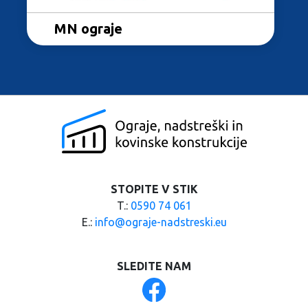
Metal profil
MN ograje
STOPITE V STIK
T.:
0590 74 061
E.:
info@ograje-nadstreski.eu
SLEDITE NAM