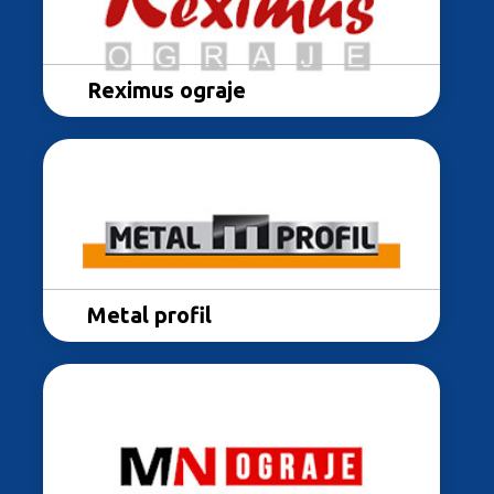
K in Kov
Reximus ograje
Reximus ograje
Metal profil