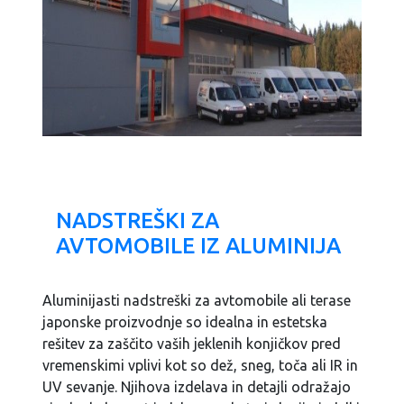
NADSTREŠKI ZA
AVTOMOBILE IZ ALUMINIJA
Aluminijasti nadstreški za avtomobile ali terase
japonske proizvodnje so idealna in estetska
rešitev za zaščito vaših jeklenih konjičkov pred
vremenskimi vplivi kot so dež, sneg, toča ali IR in
UV sevanje. Njihova izdelava in detajli odražajo