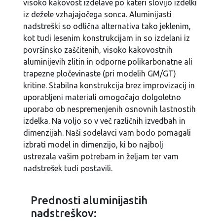
visoko kakovost izdelave po kateri slovijo izdelki
iz dežele vzhajajočega sonca. Aluminijasti
nadstreški so odlična alternativa tako jeklenim,
kot tudi lesenim konstrukcijam in so izdelani iz
površinsko zaščitenih, visoko kakovostnih
aluminijevih zlitin in odporne polikarbonatne ali
trapezne pločevinaste (pri modelih GM/GT)
kritine. Stabilna konstrukcija brez improvizacij in
uporabljeni materiali omogočajo dolgoletno
uporabo ob nespremenjenih osnovnih lastnostih
izdelka. Na voljo so v več različnih izvedbah in
dimenzijah. Naši sodelavci vam bodo pomagali
izbrati model in dimenzijo, ki bo najbolj
ustrezala vašim potrebam in željam ter vam
nadstrešek tudi postavili.
Prednosti aluminijastih
nadstreškov: