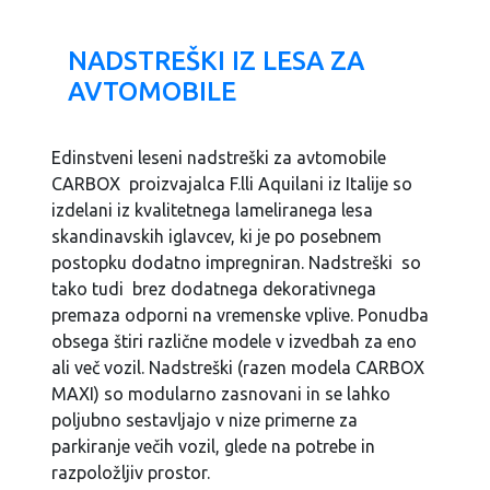
NADSTREŠKI IZ LESA ZA
AVTOMOBILE
Edinstveni leseni nadstreški za avtomobile
CARBOX proizvajalca F.lli Aquilani iz Italije so
izdelani iz kvalitetnega lameliranega lesa
skandinavskih iglavcev, ki je po posebnem
postopku dodatno impregniran. Nadstreški so
tako tudi brez dodatnega dekorativnega
premaza odporni na vremenske vplive. Ponudba
obsega štiri različne modele v izvedbah za eno
ali več vozil. Nadstreški (razen modela CARBOX
MAXI) so modularno zasnovani in se lahko
poljubno sestavljajo v nize primerne za
parkiranje večih vozil, glede na potrebe in
razpoložljiv prostor.